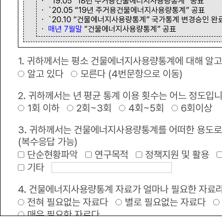
ㆍ `19.05 “18년 주거용건물에너지사용량통계” 공표
ㆍ `20.05 “19년 주거용건물에너지사용량통계” 공표
ㆍ `20.10 “건물에너지사용량통계” 국가통계 변경승인 완
녹색 정책•정보
ㆍ
매년 7월말
“건물에너지사용량통계” 공표
1. 귀하께서는 평소 건물에너지사용량통계에 대해 알고
공지사항
+
알고 있다
모른다 (4번문항으로 이동)
2025년 건물에너지 사용량 통계 정보제공
2. 귀하께서는 년 평균 통계 이용 횟수는 어느 정도입
1회 이하
2회~3회
4회~5회
6회이상
한국부동산원 서버실 전기공사안내
3. 귀하께서는 건물에너지사용량통계를 어떠한 용도로
브이월드 서비스 고도화로 인한 서비스 제공 제한 공지
(복수응답 가능)
단순현황파악
연구목적
정책지원 및 활용
2026년 공공건축물 그린리모델링 종합사업지원 전무수행기관 보조사업자 모 .
기타
2025 국가 건물에너지 통합관리시스템 이용 만족도 설문조사 안내
4. 건물에너지사용량통계 자료가 얼마나 필요한 자료
전혀 필요없는 자료다
별로 필요없는 자료다
2025년 녹색건축한마당 개최 안내
매우 필요한 자료다