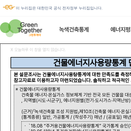
이 누리집은 대한민국 공식 전자정부 누리집입니다.
녹색건축통계
에너지평
Ⅹ 오늘하루 이 창을 열지 않습니다.
녹색건축통계
건물에너지사용량통계 
본 설문조사는 건물에너지사용량통계에 대한 만족도를 측정
참고자료로 이용하고자 마련되었습니다. 솔직하고 적극적인 
에너지평가서 열람
※ 건물에너지사용량통계
건축물 에너지·온실가스 정보체계 기반 전국 모든 건물을 대
, 지역별(시도·시군구), 에너지원별(전기·도시가스·지역난방
우리집 에너지
(근거)「녹색건축물 조성 지원법」제10조(건축물 에너지·온실가
(통계종류) 일반, 가공통계 / (작성주기) 매년 / (공표일) 매년
ESG 건물에너지
ㆍ `18.08 “주거용건물에너지사용량통계” 국가통계 승인(제