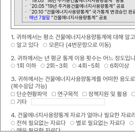
ㆍ `19.05 “18년 주거용건물에너지사용량통계” 공표
ㆍ `20.05 “19년 주거용건물에너지사용량통계” 공표
ㆍ `20.10 “건물에너지사용량통계” 국가통계 변경승인 완
녹색 정책•정보
ㆍ
매년 7월말
“건물에너지사용량통계” 공표
1. 귀하께서는 평소 건물에너지사용량통계에 대해 알고
공지사항
+
알고 있다
모른다 (4번문항으로 이동)
2025년 건물에너지 사용량 통계 정보제공
2. 귀하께서는 년 평균 통계 이용 횟수는 어느 정도입
1회 이하
2회~3회
4회~5회
6회이상
한국부동산원 서버실 전기공사안내
3. 귀하께서는 건물에너지사용량통계를 어떠한 용도로
브이월드 서비스 고도화로 인한 서비스 제공 제한 공지
(복수응답 가능)
단순현황파악
연구목적
정책지원 및 활용
2026년 공공건축물 그린리모델링 종합사업지원 전무수행기관 보조사업자 모 .
기타
2025 국가 건물에너지 통합관리시스템 이용 만족도 설문조사 안내
4. 건물에너지사용량통계 자료가 얼마나 필요한 자료
전혀 필요없는 자료다
별로 필요없는 자료다
2025년 녹색건축한마당 개최 안내
매우 필요한 자료다