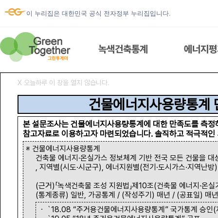
이 누리집은 대한민국 공식 전자정부 누리집입니다.
녹색건축통계
에너지평
Ⅹ 오늘하루 이 창을 열지 않습니다.
녹색건축통계
건물에너지사용량통계 
본 설문조사는 건물에너지사용량통계에 대한 만족도를 측정
참고자료로 이용하고자 마련되었습니다. 솔직하고 적극적인 
에너지평가서 열람
※ 건물에너지사용량통계
건축물 에너지·온실가스 정보체계 기반 전국 모든 건물을 대
, 지역별(시도·시군구), 에너지원별(전기·도시가스·지역난방
우리집 에너지
(근거)「녹색건축물 조성 지원법」제10조(건축물 에너지·온실가
(통계종류) 일반, 가공통계 / (작성주기) 매년 / (공표일) 매년
ESG 건물에너지
ㆍ `18.08 “주거용건물에너지사용량통계” 국가통계 승인(제