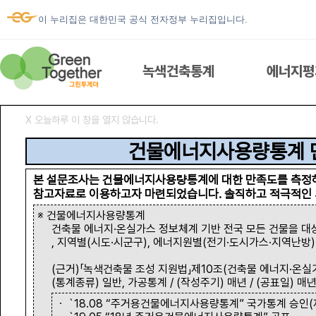
이 누리집은 대한민국 공식 전자정부 누리집입니다.
녹색건축통계
에너지평
Ⅹ 오늘하루 이 창을 열지 않습니다.
녹색건축통계
건물에너지사용량통계 
본 설문조사는 건물에너지사용량통계에 대한 만족도를 측정
참고자료로 이용하고자 마련되었습니다. 솔직하고 적극적인 
에너지평가서 열람
※ 건물에너지사용량통계
건축물 에너지·온실가스 정보체계 기반 전국 모든 건물을 대
, 지역별(시도·시군구), 에너지원별(전기·도시가스·지역난방
우리집 에너지
(근거)「녹색건축물 조성 지원법」제10조(건축물 에너지·온실가
(통계종류) 일반, 가공통계 / (작성주기) 매년 / (공표일) 매년
ESG 건물에너지
ㆍ `18.08 “주거용건물에너지사용량통계” 국가통계 승인(제