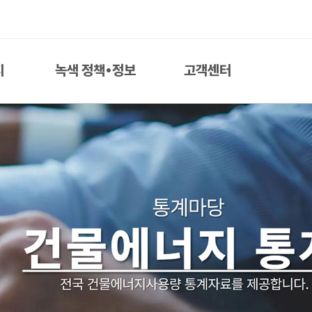
지
녹색 정책•정보
고객센터