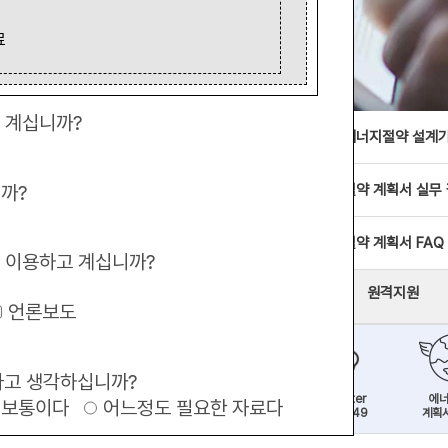
료
 계십니까?
녹색건축뉴스
건축물 에너지절약 설계기
+
2026/07/31
니까?
에너지 절약 계획서 실무
2026/01/28
에너지 절약 계획서 FAQ
 이용하고 계십니까?
2025/12/03
원격지원
언론보도
..
2025/12/03
2025/11/28
라고 생각하십니까?
Call Center
에
보통이다
어느정도 필요한 자료다
2025/11/25
1588-9849
계획