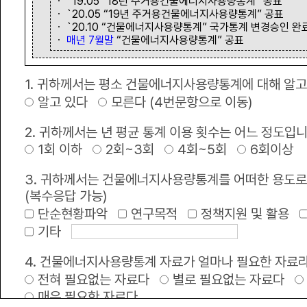
ㆍ `19.05 “18년 주거용건물에너지사용량통계” 공표
ㆍ `20.05 “19년 주거용건물에너지사용량통계” 공표
ㆍ `20.10 “건물에너지사용량통계” 국가통계 변경승인 완
녹색 정책•정보
ㆍ
매년 7월말
“건물에너지사용량통계” 공표
1. 귀하께서는 평소 건물에너지사용량통계에 대해 알고
공지사항
+
알고 있다
모른다 (4번문항으로 이동)
2025년 건물에너지 사용량 통계 정보제공
2. 귀하께서는 년 평균 통계 이용 횟수는 어느 정도입
1회 이하
2회~3회
4회~5회
6회이상
한국부동산원 서버실 전기공사안내
3. 귀하께서는 건물에너지사용량통계를 어떠한 용도로
브이월드 서비스 고도화로 인한 서비스 제공 제한 공지
(복수응답 가능)
단순현황파악
연구목적
정책지원 및 활용
2026년 공공건축물 그린리모델링 종합사업지원 전무수행기관 보조사업자 모 .
기타
2025 국가 건물에너지 통합관리시스템 이용 만족도 설문조사 안내
4. 건물에너지사용량통계 자료가 얼마나 필요한 자료
전혀 필요없는 자료다
별로 필요없는 자료다
2025년 녹색건축한마당 개최 안내
매우 필요한 자료다