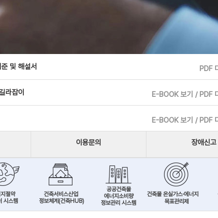
준 및 해설서
PDF
 길라잡이
E-BOOK 보기 / PDF
E-BOOK 보기 / PDF
이용문의
장애신고
공공건축물
너지절약
건축서비스산업
건축물 온실가스·에너지
에너지소비량
서 시스템
정보체계(건축HUB)
목표관리제
정보관리 시스템