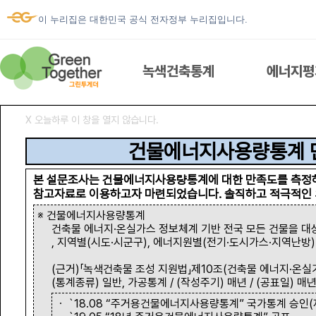
이 누리집은 대한민국 공식 전자정부 누리집입니다.
녹색건축통계
에너지평
Ⅹ 오늘하루 이 창을 열지 않습니다.
녹색건축통계
건물에너지사용량통계 
본 설문조사는 건물에너지사용량통계에 대한 만족도를 측정
참고자료로 이용하고자 마련되었습니다. 솔직하고 적극적인 
에너지평가서 열람
※ 건물에너지사용량통계
건축물 에너지·온실가스 정보체계 기반 전국 모든 건물을 대
, 지역별(시도·시군구), 에너지원별(전기·도시가스·지역난방
우리집 에너지
(근거)「녹색건축물 조성 지원법」제10조(건축물 에너지·온실가
(통계종류) 일반, 가공통계 / (작성주기) 매년 / (공표일) 매년
ESG 건물에너지
ㆍ `18.08 “주거용건물에너지사용량통계” 국가통계 승인(제