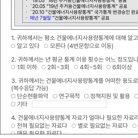
ㆍ `19.05 “18년 주거용건물에너지사용량통계” 공표
ㆍ `20.05 “19년 주거용건물에너지사용량통계” 공표
ㆍ `20.10 “건물에너지사용량통계” 국가통계 변경승인 완
녹색 정책•정보
ㆍ
매년 7월말
“건물에너지사용량통계” 공표
1. 귀하께서는 평소 건물에너지사용량통계에 대해 알고
공지사항
+
알고 있다
모른다 (4번문항으로 이동)
2025년 건물에너지 사용량 통계 정보제공
2. 귀하께서는 년 평균 통계 이용 횟수는 어느 정도입
1회 이하
2회~3회
4회~5회
6회이상
한국부동산원 서버실 전기공사안내
3. 귀하께서는 건물에너지사용량통계를 어떠한 용도로
브이월드 서비스 고도화로 인한 서비스 제공 제한 공지
(복수응답 가능)
단순현황파악
연구목적
정책지원 및 활용
2026년 공공건축물 그린리모델링 종합사업지원 전무수행기관 보조사업자 모 .
기타
2025 국가 건물에너지 통합관리시스템 이용 만족도 설문조사 안내
4. 건물에너지사용량통계 자료가 얼마나 필요한 자료
전혀 필요없는 자료다
별로 필요없는 자료다
2025년 녹색건축한마당 개최 안내
매우 필요한 자료다