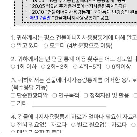
ㆍ `19.05 “18년 주거용건물에너지사용량통계” 공표
ㆍ `20.05 “19년 주거용건물에너지사용량통계” 공표
ㆍ `20.10 “건물에너지사용량통계” 국가통계 변경승인 완
녹색 정책•정보
ㆍ
매년 7월말
“건물에너지사용량통계” 공표
1. 귀하께서는 평소 건물에너지사용량통계에 대해 알고
공지사항
+
알고 있다
모른다 (4번문항으로 이동)
2025년 건물에너지 사용량 통계 정보제공
2. 귀하께서는 년 평균 통계 이용 횟수는 어느 정도입
1회 이하
2회~3회
4회~5회
6회이상
한국부동산원 서버실 전기공사안내
3. 귀하께서는 건물에너지사용량통계를 어떠한 용도로
브이월드 서비스 고도화로 인한 서비스 제공 제한 공지
(복수응답 가능)
단순현황파악
연구목적
정책지원 및 활용
2026년 공공건축물 그린리모델링 종합사업지원 전무수행기관 보조사업자 모 .
기타
2025 국가 건물에너지 통합관리시스템 이용 만족도 설문조사 안내
4. 건물에너지사용량통계 자료가 얼마나 필요한 자료
전혀 필요없는 자료다
별로 필요없는 자료다
2025년 녹색건축한마당 개최 안내
매우 필요한 자료다