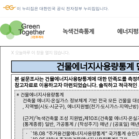
이 누리집은 대한민국 공식 전자정부 누리집입니다.
녹색건축통계
에너지평
Ⅹ 오늘하루 이 창을 열지 않습니다.
녹색건축통계
건물에너지사용량통계 
본 설문조사는 건물에너지사용량통계에 대한 만족도를 측정
참고자료로 이용하고자 마련되었습니다. 솔직하고 적극적인 
에너지평가서 열람
※ 건물에너지사용량통계
건축물 에너지·온실가스 정보체계 기반 전국 모든 건물을 대
, 지역별(시도·시군구), 에너지원별(전기·도시가스·지역난방
우리집 에너지
(근거)「녹색건축물 조성 지원법」제10조(건축물 에너지·온실가
(통계종류) 일반, 가공통계 / (작성주기) 매년 / (공표일) 매년
ESG 건물에너지
ㆍ `18.08 “주거용건물에너지사용량통계” 국가통계 승인(제