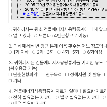
ㆍ `19.05 “18년 주거용건물에너지사용량통계” 공표
ㆍ `20.05 “19년 주거용건물에너지사용량통계” 공표
ㆍ `20.10 “건물에너지사용량통계” 국가통계 변경승인 완
녹색 정책•정보
ㆍ
매년 7월말
“건물에너지사용량통계” 공표
1. 귀하께서는 평소 건물에너지사용량통계에 대해 알고
공지사항
+
알고 있다
모른다 (4번문항으로 이동)
2025년 건물에너지 사용량 통계 정보제공
2. 귀하께서는 년 평균 통계 이용 횟수는 어느 정도입
1회 이하
2회~3회
4회~5회
6회이상
한국부동산원 서버실 전기공사안내
3. 귀하께서는 건물에너지사용량통계를 어떠한 용도로
브이월드 서비스 고도화로 인한 서비스 제공 제한 공지
(복수응답 가능)
단순현황파악
연구목적
정책지원 및 활용
2026년 공공건축물 그린리모델링 종합사업지원 전무수행기관 보조사업자 모 .
기타
2025 국가 건물에너지 통합관리시스템 이용 만족도 설문조사 안내
4. 건물에너지사용량통계 자료가 얼마나 필요한 자료
전혀 필요없는 자료다
별로 필요없는 자료다
2025년 녹색건축한마당 개최 안내
매우 필요한 자료다