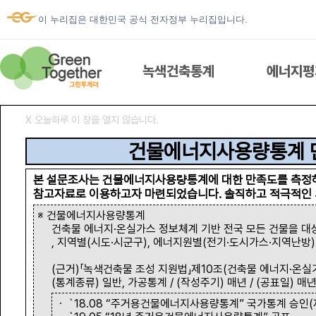
이 누리집은 대한민국 공식 전자정부 누리집입니다.
녹색건축통계
에너지평
Ⅹ 오늘하루 이 창을 열지 않습니다.
녹색건축통계
건물에너지사용량통계 
본 설문조사는 건물에너지사용량통계에 대한 만족도를 측정
참고자료로 이용하고자 마련되었습니다. 솔직하고 적극적인 
에너지평가서 열람
※ 건물에너지사용량통계
건축물 에너지·온실가스 정보체계 기반 전국 모든 건물을 대
, 지역별(시도·시군구), 에너지원별(전기·도시가스·지역난방
우리집 에너지
(근거)「녹색건축물 조성 지원법」제10조(건축물 에너지·온실가
(통계종류) 일반, 가공통계 / (작성주기) 매년 / (공표일) 매년
ESG 건물에너지
ㆍ `18.08 “주거용건물에너지사용량통계” 국가통계 승인(제