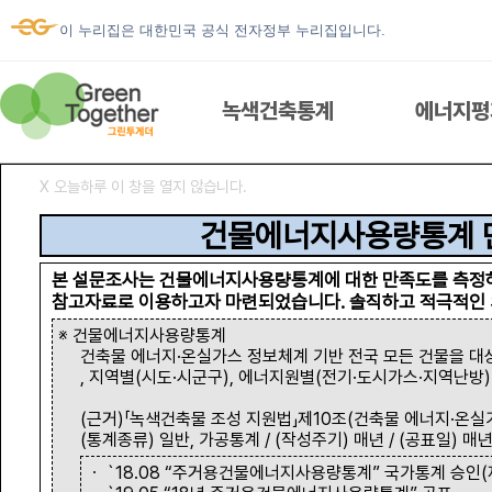
이 누리집은 대한민국 공식 전자정부 누리집입니다.
녹색건축통계
에너지평
Ⅹ 오늘하루 이 창을 열지 않습니다.
녹색건축통계
건물에너지사용량통계 
본 설문조사는 건물에너지사용량통계에 대한 만족도를 측정
참고자료로 이용하고자 마련되었습니다. 솔직하고 적극적인 
에너지평가서 열람
※ 건물에너지사용량통계
건축물 에너지·온실가스 정보체계 기반 전국 모든 건물을 대
, 지역별(시도·시군구), 에너지원별(전기·도시가스·지역난방
우리집 에너지
(근거)「녹색건축물 조성 지원법」제10조(건축물 에너지·온실가
(통계종류) 일반, 가공통계 / (작성주기) 매년 / (공표일) 매년
ESG 건물에너지
ㆍ `18.08 “주거용건물에너지사용량통계” 국가통계 승인(제