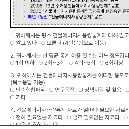
ㆍ `19.05 “18년 주거용건물에너지사용량통계” 공표
ㆍ `20.05 “19년 주거용건물에너지사용량통계” 공표
ㆍ `20.10 “건물에너지사용량통계” 국가통계 변경승인 완
녹색 정책•정보
ㆍ
매년 7월말
“건물에너지사용량통계” 공표
1. 귀하께서는 평소 건물에너지사용량통계에 대해 알고
공지사항
+
알고 있다
모른다 (4번문항으로 이동)
2025년 건물에너지 사용량 통계 정보제공
2. 귀하께서는 년 평균 통계 이용 횟수는 어느 정도입
1회 이하
2회~3회
4회~5회
6회이상
한국부동산원 서버실 전기공사안내
3. 귀하께서는 건물에너지사용량통계를 어떠한 용도로
브이월드 서비스 고도화로 인한 서비스 제공 제한 공지
(복수응답 가능)
단순현황파악
연구목적
정책지원 및 활용
2026년 공공건축물 그린리모델링 종합사업지원 전무수행기관 보조사업자 모 .
기타
2025 국가 건물에너지 통합관리시스템 이용 만족도 설문조사 안내
4. 건물에너지사용량통계 자료가 얼마나 필요한 자료
전혀 필요없는 자료다
별로 필요없는 자료다
2025년 녹색건축한마당 개최 안내
매우 필요한 자료다